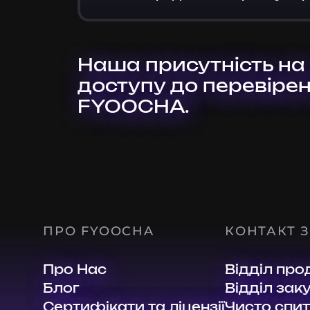
Наша присутність на 
доступу до перевірено
FYOOCHA.
ПРО FYOOCHA
КОНТАКТ 
Про Нас
Відділ про
Блог
Відділ заку
Сертифікати та ліцензії
Чисто спи