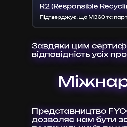
R2 (Responsible Recycl
Підтверджує, що M360 та партн
Завдяки цим сертифі
відповідність усіх пр
Міжнар
Представництво FY
дозволяє нам бути з