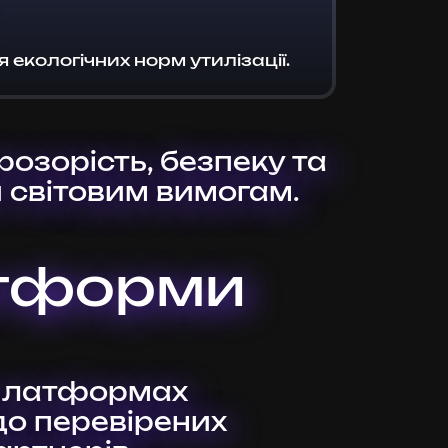
екологічних норм утилізації.
озорість, безпеку та
и світовим вимогам.
атформи
-платформах
до перевірених