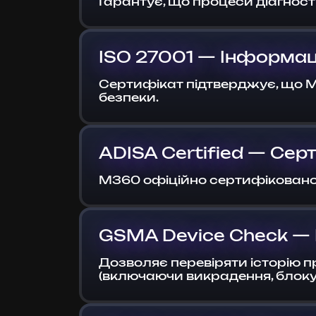
Гарантує, що процеси діагнос
ISO 27001 — Інформац
Сертифікат підтверджує, що M
безпеки.
ADISA Certified — Се
M360 офіційно сертифіковано 
GSMA Device Check — 
Дозволяє перевіряти історію п
(включаючи викрадення, блоку