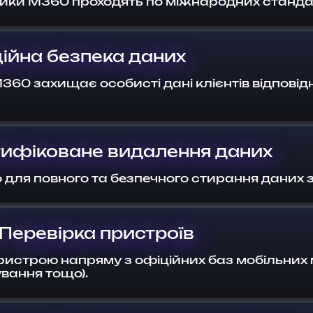
тики M360 проходять по міжнародних стандар
ійна безпека даних
360 захищає особисті дані клієнтів відпові
ртифіковане видалення даних
для повного та безпечного стирання даних з
Перевірка пристроїв
ристрою напряму з офіційних баз мобільних 
вання тощо).