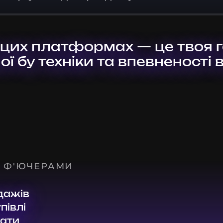
цих платформах — це твоя га
ї бу техніки та впевненості в
З Ф'ЮЧЕРАМИ
дажів
півлі
тати