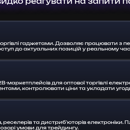
идко реагувати на запити п
оргівлі гаджетами. Дозволяє працювати з п
ступ до актуальних позицій у реальному часі
2B-маркетплейсів для оптової торгівлі елек
гентами, контролювати ціни та укладати уго
в, реселерів та дистриб’юторів електроніки
розорі умови для трейдингу.