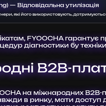
ing) — Відповідальна утилізація
ери, які його використовують, дотримуються 
катам, FYOOCHA гарантує пр
оцедур діагностики бу технік
одні B2B-пл
OOCHA на міжнародних B2B
авжди в ринку, мати доступ 