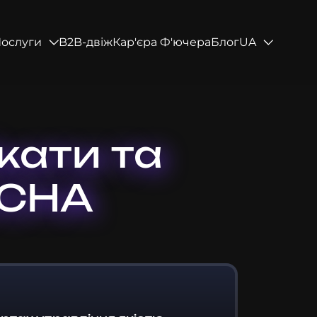
ослуги
B2B-двіж
Кар'єра Ф'ючера
Блог
UA
кати та
OCHA