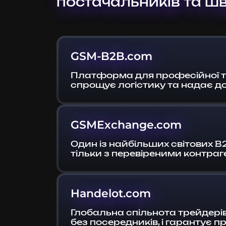
постачальників та шв
GSM-B2B.com
Платформа для професійної т
спрощує логістику та надає до
GSMExchange.com
Один із найбільших світових B
тільки з перевіреними контра
Handelot.com
Глобальна спільнота трейдері
без посередників, і гарантує п