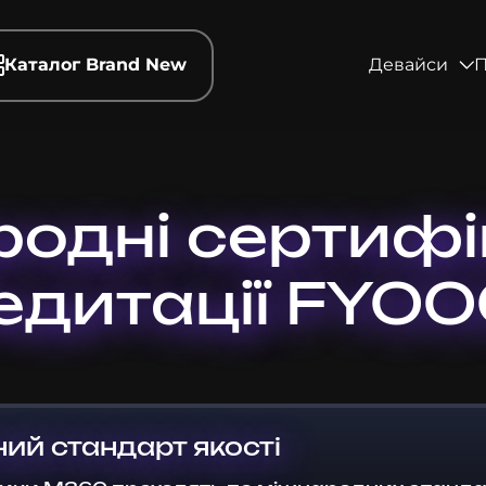
Каталог Brand New
Девайси
П
одні сертифі
едитації FYO
ий стандарт якості