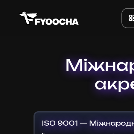
Міжнар
акр
ISO 9001 — Міжнародн