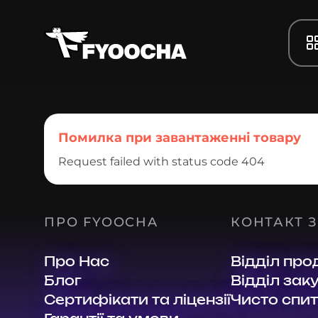
Помилка при завантаженні товару
Request failed with status code 404
ПРО FYOOCHA
КОНТАКТ 
Про Нас
Відділ про
Блог
Відділ заку
Сертифікати та ліцензії
Чисто спи