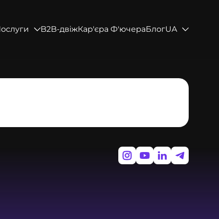
ослуги
B2B-двіж
Кар'єра Ф'ючера
Блог
UA