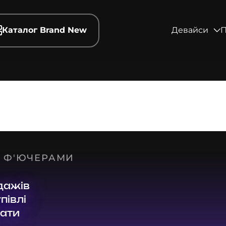
Каталог Brand New
Девайси
П
З Ф'ЮЧЕРАМИ
дажів
півлі
тати