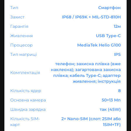
Тип
Смартфон
Захист
IP68 / IP69K + MIL-STD-810H
Гарантія
12м
Живлення
USB Type-C
Процесор
MediaTek Helio G100
Тип матриці
IPS
телефон; захисна плівка (вже
наклеєна); загартована захисна
Комплектація
плівка; кабель Type-C; адаптер
живлення; інструкція
Кількість ядер
8
Основна камера
50+13 Мп
Швидка зарядка
так (45W)
Кількість SIM-
2× Nano-SIM (слот: 2SIM або
карт
1SIM+TF)