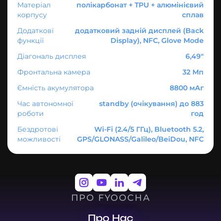
Матеріал
полікарбонат + TPU + алюмінієвий
корпусу
сплав
Додаткові
додатковий задній дисплей (Back
функції
Display), NFC, Glove Mode
Діагональ дисплея
6,49"
Фронтальна камера
32 Мп
Ємність акумулятора
8800 мАг
Час автономної
standby (очікування) до 883
роботи
год
Бездротові
Wi-Fi (2.4/5 ГГц), Bluetooth 5.2,
можливості
GPS/GLONASS/Galileo/BeiDou, NFC
ПРО FYOOCHA
Про Нас